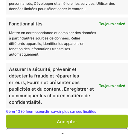
personnalisés, Développer et améliorer les services, Utiliser des
données limitées pour sélectionner le contenu.
Fonctionnalités
Toujours activé
Mettre en correspondance et combiner des données
à partir d’autres sources de données, Relier
Tout à la fin de la fiche, dans l’onglet « Pour plus
différents appareils, Identifier les appareils en
fonction des informations transmises
d’informations », sachez que vous avez également la
automatiquement.
possibilité de télécharger la liste complète des
organismes préparant à la certification.
Assurer la sécurité, prévenir et
détecter la fraude et réparer les
erreurs, Fournir et présenter des
Toujours activé
publicités et du contenu, Enregistrer et
communiquer les choix en matière de
confidentialité.
🗝️ Clef 4 : Vérifier le niveau de
Gérer 1380 fournisseurs
En savoir plus sur ces finalités
qualification RNCP
Accepter
Depuis le 1er janvier 2019, la
nomenclature des