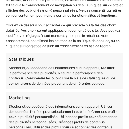
telles que le comportement de navigation ou des ID uniques sur ce site et
d’emploi
afficher des publicités (non-) personnalisées. Ne pas consentir ou retirer
son consentement peut nuire à certaines fonctionnalités et fonctions.
Cliquez ci-dessous pour accepter ce qui précède ou faites des choix
détaillés. Vos choix seront appliqués uniquement à ce site. Vous pouvez
modifier vos réglages à tout moment, y compris le retrait de votre
consentement, en utilisant les boutons de la politique de cookies, ou en
cliquant sur l’onglet de gestion du consentement en bas de l’écran.
Statistiques
Stocker et/ou accéder à des informations sur un appareil, Mesurer
la performance des publicités, Mesurer la performance des
🔑 Clef 3 : Vérifier l’organisme
contenus, Comprendre les publics par le biais de statistiques ou de
combinaisons de données provenant de différentes sources.
certificateur
En tout début de fiche, vous avez la possibilité de
Marketing
vérifier le nom légal de votre certificateur
, c’est-à-
Stocker et/ou accéder à des informations sur un appareil, Utiliser
dire normalement l’entité qui vous délivre votre
des données limitées pour sélectionner la publicité, Créer des profils
pour la publicité personnalisée, Utiliser des profils pour sélectionner
diplôme. Ici, pour le diplôme DE Aide Soignant, c’est le
des publicités personnalisées, Créer des profils de contenus
Ministère chargé de la Santé qui s’en charge.
personnalisés, Utiliser des profils pour sélectionner des contenus