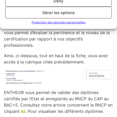
Deny
niveaux de qualification a changé.
Gérer les options
Consultez la rubrique
« Nomenclature du niveau de
qualification » de chaque fiche RNCP
pour connaître
Protection des données personnelles
le
niveau de qualification associé
. Cette information
vous permet d’évaluer la pertinence et le niveau de la
certification par rapport à vos objectifs
professionnels.
Ainsi, ci-dessous, tout en haut de la fiche, vous avez
accès à la rubrique citée précédemment.
ENTHEOR vous permet de valider des diplômes
certifiés par l’Etat et enregistrés au RNCP du CAP au
BAC+5. Consultez notre article concernant le RNCP en
cliquant
ici
. Pour visualiser les différents diplômes