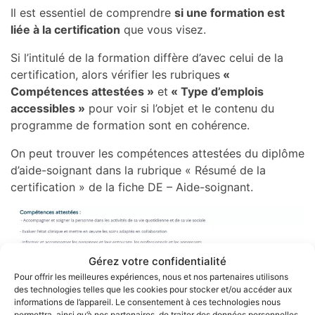
Il est essentiel de comprendre
si une formation est
liée à la certification
que vous visez.
Si l’intitulé de la formation diffère d’avec celui de la
certification, alors vérifier les rubriques
«
Compétences attestées »
et
« Type d’emplois
accessibles »
pour voir si l’objet et le contenu du
programme de formation sont en cohérence.
On peut trouver les compétences attestées du diplôme
d’aide-soignant dans la rubrique « Résumé de la
certification » de la fiche DE – Aide-soignant.
Gérez votre confidentialité
Pour offrir les meilleures expériences, nous et nos partenaires utilisons
des technologies telles que les cookies pour stocker et/ou accéder aux
En fin de fiche, on retrouve également toutes les
informations de l’appareil. Le consentement à ces technologies nous
informations concernant le secteur d’activité et type
permettra, ainsi qu’à nos partenaires, de traiter des données personnelles