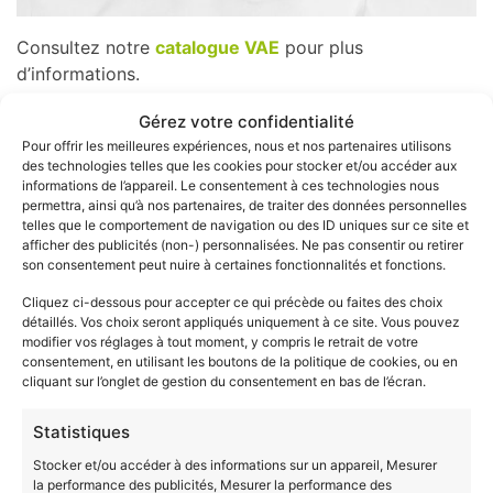
Consultez notre
catalogue VAE
pour plus
d’informations.
De plus, vous pouvez vous rendre sur le site du
Gérez votre confidentialité
Répertoire
National des Certifications
Pour offrir les meilleures expériences, nous et nos partenaires utilisons
des technologies telles que les cookies pour stocker et/ou accéder aux
Professionnelles (RNCP)
.
informations de l’appareil. Le consentement à ces technologies nous
permettra, ainsi qu’à nos partenaires, de traiter des données personnelles
La rubrique « Résumé du référentiel emploi et
telles que le comportement de navigation ou des ID uniques sur ce site et
éléments de compétences acquis » vous permettra de
afficher des publicités (non-) personnalisées. Ne pas consentir ou retirer
son consentement peut nuire à certaines fonctionnalités et fonctions.
prendre connaissance des caractéristiques du
diplôme.
Cliquez ci-dessous pour accepter ce qui précède ou faites des choix
détaillés. Vos choix seront appliqués uniquement à ce site. Vous pouvez
D’autre part, cette étape vous permet de vérifier si le
modifier vos réglages à tout moment, y compris le retrait de votre
consentement, en utilisant les boutons de la politique de cookies, ou en
diplôme que vous visez est bien inscrit au RNCP et
cliquant sur l’onglet de gestion du consentement en bas de l’écran.
certifié.
Statistiques
Penchez vous par la suite sur le niveau de diplôme que
vous avez choisi, celui-ci doit correspondre au niveau
Stocker et/ou accéder à des informations sur un appareil, Mesurer
la performance des publicités, Mesurer la performance des
d’emploi et de responsabilité que vous avez occupés.