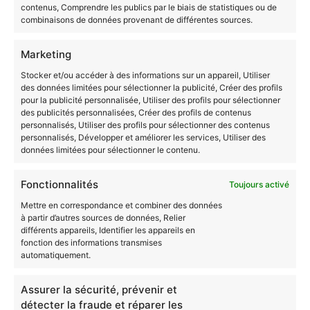
contenus, Comprendre les publics par le biais de statistiques ou de
combinaisons de données provenant de différentes sources.
Consultez notre
article
à ce sujet pour de plus amples
renseignements.
Marketing
Prenez connaissance du
Stocker et/ou accéder à des informations sur un appareil, Utiliser
des données limitées pour sélectionner la publicité, Créer des profils
marché de l’emploi
pour la publicité personnalisée, Utiliser des profils pour sélectionner
des publicités personnalisées, Créer des profils de contenus
personnalisés, Utiliser des profils pour sélectionner des contenus
Il peut également être pertinent de prendre
personnalisés, Développer et améliorer les services, Utiliser des
connaissance du marché de l’emploi du métier que
données limitées pour sélectionner le contenu.
vous souhaiteriez exercer une fois votre VAE en
poche.
Fonctionnalités
Toujours activé
Pour cela, rendez-vous sur des sites internet
Mettre en correspondance et combiner des données
à partir d’autres sources de données, Relier
spécialisés, prenez contact avec votre réseau de
différents appareils, Identifier les appareils en
connaissances afin d’avoir un aperçu depuis le terrain,
fonction des informations transmises
mais aussi renseignez vous auprès de votre employeur
automatiquement.
afin de connaître ses attentes et les perspectives
d’évolution professionnelle et/ou salariale possibles au
Assurer la sécurité, prévenir et
sein de votre organisme.
détecter la fraude et réparer les