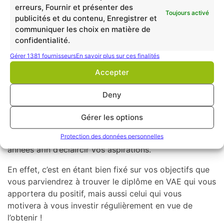
erreurs, Fournir et présenter des
Toujours activé
Gardez votre objectif en
publicités et du contenu, Enregistrer et
communiquer les choix en matière de
tête !
confidentialité.
Gérer 1381 fournisseurs
En savoir plus sur ces finalités
Enfin, n’oubliez pas de prendre en compte la raison
première qui vous a poussé à vous diriger vers la VAE
Accepter
avant d’aller plus loin. Demandez vous quel est
vraiment votre objectif final, et quelle évolution vous
Deny
correspondrait le mieux autant professionnellement
Gérer les options
que personnellement.
Protection des données personnelles
N’ayez pas peur d’oser vous projeter dans quelques
années afin d’éclaircir vos aspirations.
En effet, c’est en étant bien fixé sur vos objectifs que
vous parviendrez à trouver le diplôme en VAE qui vous
apportera du positif, mais aussi celui qui vous
motivera à vous investir régulièrement en vue de
l’obtenir !