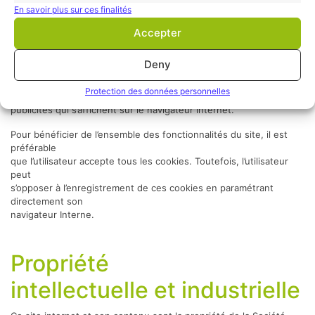
prestataires de services tels que des services de retargeting ou
En savoir plus sur ces finalités
encore
d’analyse comportementale) peuvent également utiliser des
Accepter
cookies sur lesquels
il n’est pas possible d’avoir le contrôle. Ces cookies peuvent avoir
Deny
pour
finalité d’analyser les performances ou de permettre un ciblage
Protection des données personnelles
adapté des
publicités qui s’affichent sur le navigateur internet.
Pour bénéficier de l’ensemble des fonctionnalités du site, il est
préférable
que l’utilisateur accepte tous les cookies. Toutefois, l’utilisateur
peut
s’opposer à l’enregistrement de ces cookies en paramétrant
directement son
navigateur Interne.
Propriété
intellectuelle et industrielle