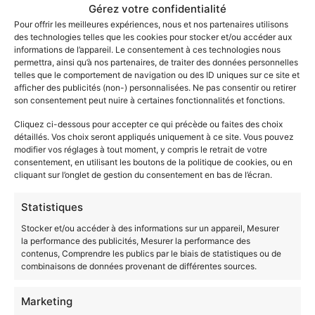
Gérez votre confidentialité
partenaires de
Pour offrir les meilleures expériences, nous et nos partenaires utilisons
médias sociaux, de publicité et d’analyse, qui peuvent combiner
des technologies telles que les cookies pour stocker et/ou accéder aux
celles-ci avec
informations de l’appareil. Le consentement à ces technologies nous
d’autres informations qui leur ont été fournies ou qu’ils ont
permettra, ainsi qu’à nos partenaires, de traiter des données personnelles
collectées lors
telles que le comportement de navigation ou des ID uniques sur ce site et
de l’utilisation de leurs services.
afficher des publicités (non-) personnalisées. Ne pas consentir ou retirer
son consentement peut nuire à certaines fonctionnalités et fonctions.
Plusieurs types de cookies peuvent être installés :
Cliquez ci-dessous pour accepter ce qui précède ou faites des choix
(i) Les cookies techniques de navigation
détaillés. Vos choix seront appliqués uniquement à ce site. Vous pouvez
Les cookies techniques sont ceux utilisés tout au long
modifier vos réglages à tout moment, y compris le retrait de votre
consentement, en utilisant les boutons de la politique de cookies, ou en
de la navigation qui
cliquant sur l’onglet de gestion du consentement en bas de l’écran.
sont soit strictement nécessaires à la fourniture du
site, soit permettant de
Statistiques
faciliter et d’exécuter certaines fonctions sur le site.
Stocker et/ou accéder à des informations sur un appareil, Mesurer
Un cookie technique
la performance des publicités, Mesurer la performance des
permet par exemple d’enregistrer le type et la version
contenus, Comprendre les publics par le biais de statistiques ou de
de votre navigateur, les
combinaisons de données provenant de différentes sources.
dates et heures de visite, les identifiants de connexion,
l’historique et le contenu
Marketing