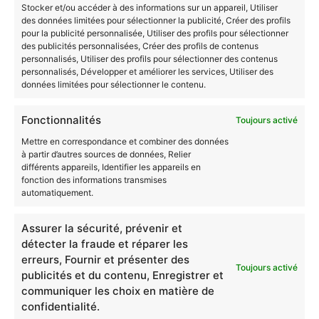
des commandes y compris en cas d’achat non finalisé.
Stocker et/ou accéder à des informations sur un appareil, Utiliser
Ainsi, lors de ses
des données limitées pour sélectionner la publicité, Créer des profils
pour la publicité personnalisée, Utiliser des profils pour sélectionner
prochaines connexions, il n’est plus nécessaire de
des publicités personnalisées, Créer des profils de contenus
saisir certaines
personnalisés, Utiliser des profils pour sélectionner des contenus
informations une nouvelle fois.
personnalisés, Développer et améliorer les services, Utiliser des
données limitées pour sélectionner le contenu.
(ii) Les cookies de mesure d’audience
Les cookies de mesure d’audience permettent d’établir des
Fonctionnalités
Toujours activé
statistiques de
fréquentation, évaluer l’ergonomie du site mais également de
Mettre en correspondance et combiner des données
détecter des
à partir d’autres sources de données, Relier
problèmes de navigation dans le site ou encore d’organiser
différents appareils, Identifier les appareils en
certains contenus.
fonction des informations transmises
automatiquement.
(iii) Les cookies publicitaires
Les cookies publicitaires permettent de reconnaître un utilisateur
Assurer la sécurité, prévenir et
qui revient sur le site ou consulte un autre site internet. Grâce à
détecter la fraude et réparer les
ces cookies, il est possible d’effectuer le suivi des visiteurs au
travers du site Web. Le but est d’afficher des publicités qui sont
erreurs, Fournir et présenter des
Toujours activé
pertinentes et intéressantes.
publicités et du contenu, Enregistrer et
communiquer les choix en matière de
Des tiers (notamment des régies publicitaires, des réseaux
confidentialité.
sociaux, des