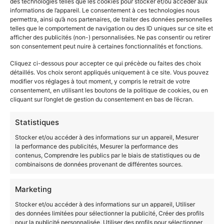
des technologies telles que les cookies pour stocker et/ou accéder aux
informations de l’appareil. Le consentement à ces technologies nous
permettra, ainsi qu’à nos partenaires, de traiter des données personnelles
telles que le comportement de navigation ou des ID uniques sur ce site et
afficher des publicités (non-) personnalisées. Ne pas consentir ou retirer
son consentement peut nuire à certaines fonctionnalités et fonctions.
VAE Assistant Juridique
Cliquez ci-dessous pour accepter ce qui précède ou faites des choix
détaillés. Vos choix seront appliqués uniquement à ce site. Vous pouvez
modifier vos réglages à tout moment, y compris le retrait de votre
consentement, en utilisant les boutons de la politique de cookies, ou en
cliquant sur l’onglet de gestion du consentement en bas de l’écran.
Statistiques
Stocker et/ou accéder à des informations sur un appareil, Mesurer
la performance des publicités, Mesurer la performance des
contenus, Comprendre les publics par le biais de statistiques ou de
combinaisons de données provenant de différentes sources.
Marketing
VAE Assistant Commercial
Stocker et/ou accéder à des informations sur un appareil, Utiliser
des données limitées pour sélectionner la publicité, Créer des profils
pour la publicité personnalisée, Utiliser des profils pour sélectionner