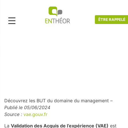
ÊTRE RAPPELÉ
Accueil
>
Actualités VAE
>
Découvrez les BUT du domaine du QHSE
Découvrez les VAE du domaine du
management
Découvrez les BUT du domaine du management –
Publié le 05/06/2024
Source :
vae.gouv.fr
La
Validation des Acquis de l’expérience (VAE)
est