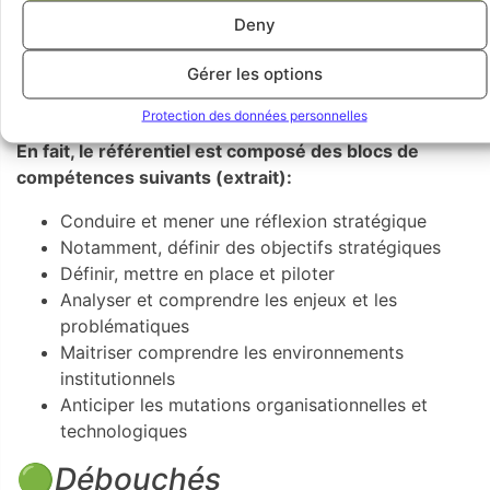
Deny
🟢
Blocs de compétences
Gérer les options
Le référentiel est un document qui fait état des
connaissances nécessaires à l’obtention d’un diplôme.
Protection des données personnelles
En fait, le référentiel est composé des blocs de
compétences suivants (extrait):
Conduire et mener une réflexion stratégique
Notamment, définir des objectifs stratégiques
Définir, mettre en place et piloter
Analyser et comprendre les enjeux et les
problématiques
Maitriser comprendre les environnements
institutionnels
Anticiper les mutations organisationnelles et
technologiques
🟢
Débouchés