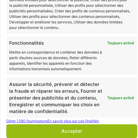
Management
la publicité personnalisée, Utiliser des profils pour sélectionner des
publicités personnalisées, Créer des profils de contenus personnalisés,
🟢
En résumé
Utiliser des profils pour sélectionner des contenus personnalisés,
Développer et améliorer les services, Utiliser des données limitées
Tout d’abord,
le titulaire du master
« Management
pour sélectionner le contenu.
»
est un professionnel capable d’identifier des
opportunités, les arbitrages et les contraintes de la
Fonctionnalités
Toujours activé
mise en place
des outils de management
:
Mettre en correspondance et combiner des données à
partir d’autres sources de données, Relier différents
Il propose une
stratégie marketing
adaptée à la
appareils, Identifier les appareils en fonction des
informations transmises automatiquement.
problématisation de son organisation
Celui-ci analyse des besoins et conçoit mais
Assurer la sécurité, prévenir et détecter
aussi, harmonise donc
les systèmes de
la fraude et réparer les erreurs, Fournir et
contrôle
adaptés à l’entreprise
présenter des publicités et du contenu,
Toujours activé
Il est en charge du lancement, de la mise en
Enregistrer et communiquer les choix en
œuvre mais aussi
de l’accompagnement du
matière de confidentialité.
changement organisationnel d’une structure
Il est en mesure de définir les processus à mettre
Gérer 1380 fournisseurs
En savoir plus sur ces finalités
en œuvre dans
la conduite et l’évaluation de
Accepter
projet