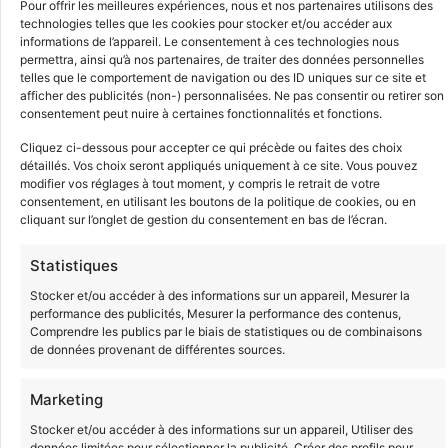
Pour offrir les meilleures expériences, nous et nos partenaires utilisons des
Mise en œuvre de la démarche de projet dans la
technologies telles que les cookies pour stocker et/ou accéder aux
informations de l’appareil. Le consentement à ces technologies nous
conduite d’un service ou d’une structure de
permettra, ainsi qu’à nos partenaires, de traiter des données personnelles
l’économie sociale et solidaire
telles que le comportement de navigation ou des ID uniques sur ce site et
Management d’équipe
afficher des publicités (non-) personnalisées. Ne pas consentir ou retirer son
consentement peut nuire à certaines fonctionnalités et fonctions.
Gestion d’une unité ou d’un service
Cliquez ci-dessous pour accepter ce qui précède ou faites des choix
🟢
Débouchés
détaillés. Vos choix seront appliqués uniquement à ce site. Vous pouvez
modifier vos réglages à tout moment, y compris le retrait de votre
Ainsi,
le titulaire de cette certification peut travailler
consentement, en utilisant les boutons de la politique de cookies, ou en
dans tous les secteurs d’activités.
cliquant sur l’onglet de gestion du consentement en bas de l’écran.
D’autres part, les postes occupés sont généralement
Statistiques
les suivants :
Stocker et/ou accéder à des informations sur un appareil, Mesurer la
performance des publicités, Mesurer la performance des contenus,
Che(fe) de service
Comprendre les publics par le biais de statistiques ou de combinaisons
Responsable d’unité ou de service
de données provenant de différentes sources.
Responsable de secteur
Marketing
➡️
VAE Master
Stocker et/ou accéder à des informations sur un appareil, Utiliser des
données limitées pour sélectionner la publicité, Créer des profils pour