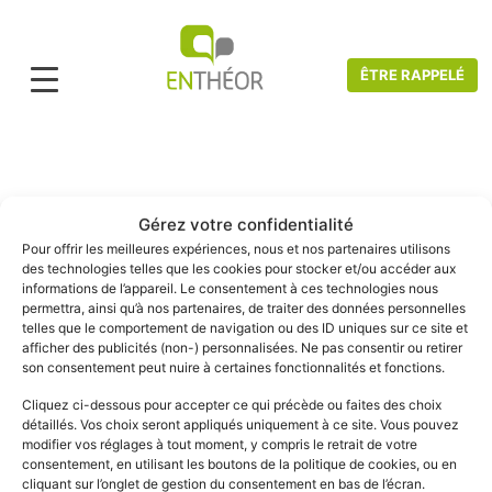
ÊTRE RAPPELÉ
Accueil
>
Demande d’informations
Demande d'informations
Gérez votre confidentialité
Pour offrir les meilleures expériences, nous et nos partenaires utilisons
des technologies telles que les cookies pour stocker et/ou accéder aux
informations de l’appareil. Le consentement à ces technologies nous
permettra, ainsi qu’à nos partenaires, de traiter des données personnelles
telles que le comportement de navigation ou des ID uniques sur ce site et
afficher des publicités (non-) personnalisées. Ne pas consentir ou retirer
son consentement peut nuire à certaines fonctionnalités et fonctions.
Un diplôme par la VAE, en restant chez
Cliquez ci-dessous pour accepter ce qui précède ou faites des choix
vous !
détaillés. Vos choix seront appliqués uniquement à ce site. Vous pouvez
modifier vos réglages à tout moment, y compris le retrait de votre
consentement, en utilisant les boutons de la politique de cookies, ou en
Tout en restant chez vous, nous vous accompagnons
cliquant sur l’onglet de gestion du consentement en bas de l’écran.