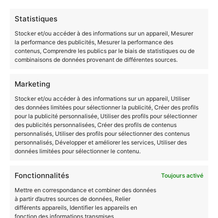
individuellement à distance pour vous permettre
d’obtenir dans les meilleurs délais le diplôme de
Statistiques
niveau
CAP jusqu’au Master
, qui manque encore sur
Stocker et/ou accéder à des informations sur un appareil, Mesurer
votre CV.
la performance des publicités, Mesurer la performance des
contenus, Comprendre les publics par le biais de statistiques ou de
Aujourd’hui, il n’y a plus à hésiter !
combinaisons de données provenant de différentes sources.
Marketing
Civilité
*
Stocker et/ou accéder à des informations sur un appareil, Utiliser
Madame
Monsieur
des données limitées pour sélectionner la publicité, Créer des profils
pour la publicité personnalisée, Utiliser des profils pour sélectionner
des publicités personnalisées, Créer des profils de contenus
Nom
*
personnalisés, Utiliser des profils pour sélectionner des contenus
personnalisés, Développer et améliorer les services, Utiliser des
données limitées pour sélectionner le contenu.
P
N
r
o
E-mail
*
é
m
Fonctionnalités
Toujours activé
n
o
Mettre en correspondance et combiner des données
m
à partir d’autres sources de données, Relier
Téléphone
*
différents appareils, Identifier les appareils en
fonction des informations transmises