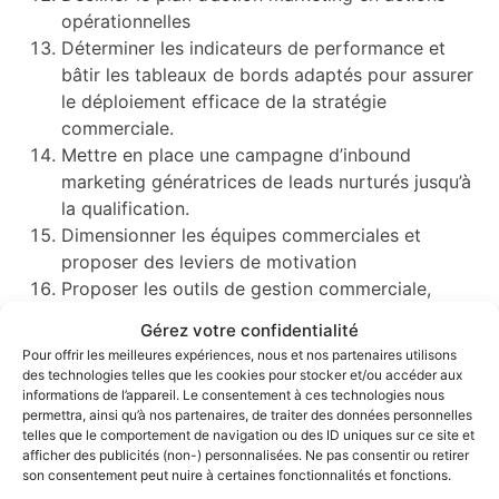
opérationnelles
Déterminer les indicateurs de performance et
bâtir les tableaux de bords adaptés pour assurer
le déploiement efficace de la stratégie
commerciale.
Mettre en place une campagne d’inbound
marketing génératrices de leads nurturés jusqu’à
la qualification.
Dimensionner les équipes commerciales et
proposer des leviers de motivation
Proposer les outils de gestion commerciale,
d’informations, de communication ainsi que de
Gérez votre confidentialité
suivi d’activité.
Pour offrir les meilleures expériences, nous et nos partenaires utilisons
Mettre en œuvre le Plan d’actions commerciales
des technologies telles que les cookies pour stocker et/ou accéder aux
(technique)
informations de l’appareil. Le consentement à ces technologies nous
permettra, ainsi qu’à nos partenaires, de traiter des données personnelles
Mener les négociations jusqu’à la signature de
telles que le comportement de navigation ou des ID uniques sur ce site et
nouveaux contrats
afficher des publicités (non-) personnalisées. Ne pas consentir ou retirer
Suivre les résultats commerciaux et mesurer
son consentement peut nuire à certaines fonctionnalités et fonctions.