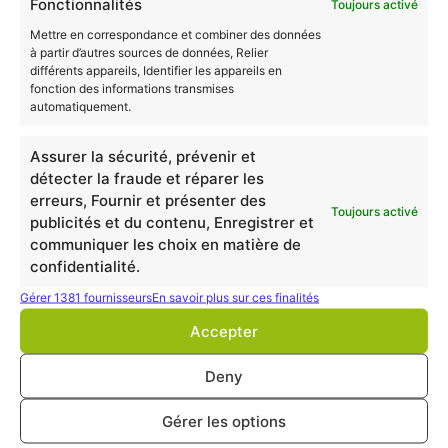
Fonctionnalités
Le titulaire de la certification peut travailler dans tous
Toujours activé
les secteurs suivants :
Mettre en correspondance et combiner des données
à partir d’autres sources de données, Relier
Dans de grandes entreprises au sein d’une
différents appareils, Identifier les appareils en
fonction des informations transmises
Direction Commerciale, au siège, en
automatiquement.
établissement, en filiale, en France ou à l’étranger.
En PME – où selon la taille – il exerce toute ou
Assurer la sécurité, prévenir et
partie des activités selon l’activité de l’entreprise.
détecter la fraude et réparer les
Il peut être amené à créer sa propre entreprise ou
erreurs, Fournir et présenter des
Toujours activé
à s’associer à un dirigeant.
publicités et du contenu, Enregistrer et
communiquer les choix en matière de
Les postes occupés sont généralement les suivants :
confidentialité.
Dans une grande entreprise :
Gérer 1381 fournisseurs
En savoir plus sur ces finalités
Il est sous la responsabilité du Directeur
Accepter
Commercial dans une fonction
opérationnelle et détient une responsabilité
Deny
entière, à la hauteur des enjeux
commerciaux visés. Après expérience, ou
Gérer les options
selon l’organisation de l’entreprise il exerce