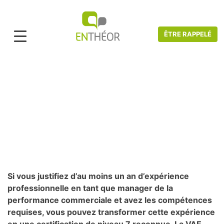
ÊTRE RAPPELÉ
Accueil
>
Catalogue VAE
>
Vente et Marketing
>
VAE MANAGER DU
MARKETING ET DE LA PERFORMANCE COMMERCIALE
VAE Manager de la performance
commerciale
Si vous justifiez d’au moins un an d’expérience
professionnelle en tant que manager de la
performance commerciale et avez les compétences
requises, vous pouvez transformer cette expérience