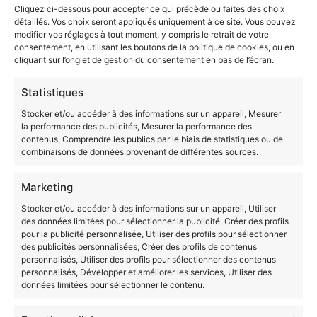
l’atteinte des objectifs fixés à l’aide des tableaux
Cliquez ci-dessous pour accepter ce qui précède ou faites des choix
de bord pour suivre, analyser les résultats
détaillés. Vos choix seront appliqués uniquement à ce site. Vous pouvez
modifier vos réglages à tout moment, y compris le retrait de votre
commerciaux globaux, par équipe, par canal, par
consentement, en utilisant les boutons de la politique de cookies, ou en
zone géographique et par collaborateur et enfin
cliquant sur l’onglet de gestion du consentement en bas de l’écran.
réorienter si nécessaire le plan d’action
commerciale
Statistiques
Stocker et/ou accéder à des informations sur un appareil, Mesurer
Ainsi, pour atteindre la certification, vous devez
la performance des publicités, Mesurer la performance des
réussir durant votre validation au moins
75% des
contenus, Comprendre les publics par le biais de statistiques ou de
modules
dans chaque section de compétences.
combinaisons de données provenant de différentes sources.
Source :
France Compétences
Marketing
VAE Manager de la
Stocker et/ou accéder à des informations sur un appareil, Utiliser
des données limitées pour sélectionner la publicité, Créer des profils
performance commerciale :
pour la publicité personnalisée, Utiliser des profils pour sélectionner
des publicités personnalisées, Créer des profils de contenus
Les débouchés
personnalisés, Utiliser des profils pour sélectionner des contenus
personnalisés, Développer et améliorer les services, Utiliser des
données limitées pour sélectionner le contenu.
Emplois