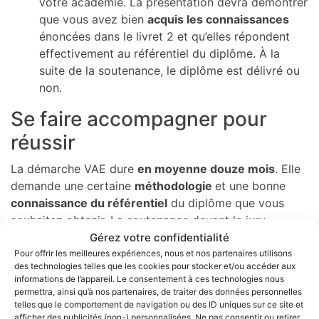
votre académie. La présentation devra démontrer
que vous avez bien
acquis les connaissances
énoncées dans le livret 2 et qu’elles répondent
effectivement au référentiel du diplôme. À la
suite de la soutenance, le diplôme est délivré ou
non.
Se faire accompagner pour
réussir
La démarche VAE dure
en moyenne douze mois
. Elle
demande une certaine
méthodologie
et une bonne
connaissance du référentiel
du diplôme que vous
souhaitez obtenir. La soutenance devant le jury
demande elle aussi une bonne
Gérez votre confidentialité
préparation
et une
connaissance des attentes du jury
Pour offrir les meilleures expériences, nous et nos partenaires utilisons
.
des technologies telles que les cookies pour stocker et/ou accéder aux
C’est pourquoi
l’accompagnement VAE est fortement
informations de l’appareil. Le consentement à ces technologies nous
conseillé
. Il permet en effet d’être
aidé et conseillé
permettra, ainsi qu’à nos partenaires, de traiter des données personnelles
tout au long du processus. Votre accompagnateur
telles que le comportement de navigation ou des ID uniques sur ce site et
afficher des publicités (non-) personnalisées. Ne pas consentir ou retirer