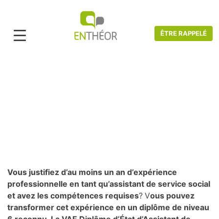
ÊTRE RAPPELÉ
Accueil
>
Catalogue VAE
>
Santé et social
>
VAE DIPLÔME D'ÉTAT
D'ASSISTANT DE SERVICE SOCIAL
VAE Diplôme d'État d'Assistant de
service social
Vous justifiez d’au moins un an d’expérience
professionnelle en tant qu’assistant de service social
et avez les compétences requises
?
V
ous pouvez
transformer cet expérience en un diplôme de niveau