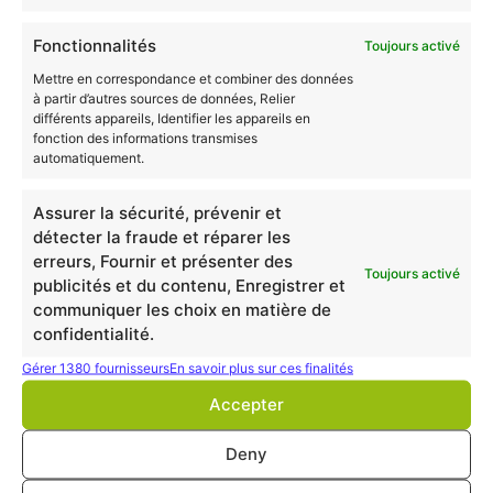
des compétences suivantes :
Fonctionnalités
Toujours activé
Intervention professionnelle en travail social
Mettre en correspondance et combiner des données
Analyse des questions sociales, de l’intervention
à partir d’autres sources de données, Relier
professionnelle en travail social
différents appareils, Identifier les appareils en
fonction des informations transmises
Communication professionnelle
automatiquement.
Dynamique interinstitutionnelle, partenariats et
réseaux
Assurer la sécurité, prévenir et
détecter la fraude et réparer les
Ainsi, pour atteindre la certification, vous devez
erreurs, Fournir et présenter des
réussir durant votre validation au moins
75% des
Toujours activé
publicités et du contenu, Enregistrer et
modules
dans chaque section de compétences.
communiquer les choix en matière de
confidentialité.
Source :
France Compétences
Gérer 1380 fournisseurs
En savoir plus sur ces finalités
VAE Diplôme d’État
Accepter
d’Assistant de service
Deny
social : Les débouchés