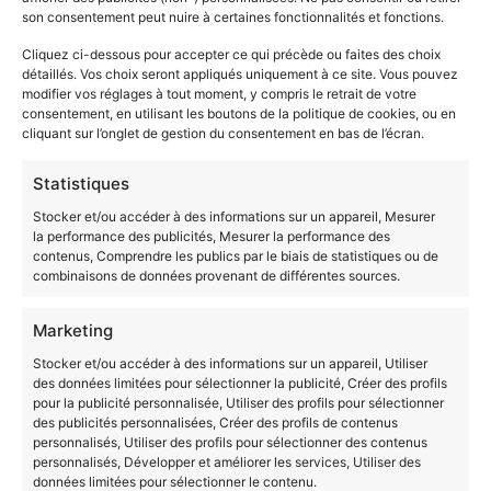
vous fera bénéficier de son expérience et de ses
son consentement peut nuire à certaines fonctionnalités et fonctions.
conseils afin de
rédiger vos dossiers de la meilleure
Cliquez ci-dessous pour accepter ce qui précède ou faites des choix
manière
et de vous
préparer à la présentation
devant
détaillés. Vos choix seront appliqués uniquement à ce site. Vous pouvez
le jury. Il vous évitera des erreurs et vous permettra
modifier vos réglages à tout moment, y compris le retrait de votre
ainsi d’
augmenter vos chances de réussite
.
consentement, en utilisant les boutons de la politique de cookies, ou en
cliquant sur l’onglet de gestion du consentement en bas de l’écran.
Contacter un conseiller
Statistiques
VAE Diplôme d’État
Stocker et/ou accéder à des informations sur un appareil, Mesurer
la performance des publicités, Mesurer la performance des
d’Assistant de service
contenus, Comprendre les publics par le biais de statistiques ou de
combinaisons de données provenant de différentes sources.
social : Le référentiel du
Marketing
diplôme
Stocker et/ou accéder à des informations sur un appareil, Utiliser
des données limitées pour sélectionner la publicité, Créer des profils
Le
référentiel
est un document qui
fait état des
pour la publicité personnalisée, Utiliser des profils pour sélectionner
connaissances nécessaires
à l’obtention d’un
des publicités personnalisées, Créer des profils de contenus
diplôme.
personnalisés, Utiliser des profils pour sélectionner des contenus
personnalisés, Développer et améliorer les services, Utiliser des
Le référentiel de cette certification s’articule autour
données limitées pour sélectionner le contenu.