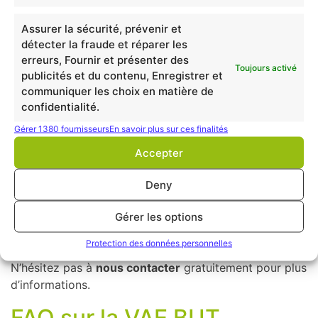
Emplois
Assurer la sécurité, prévenir et
détecter la fraude et réparer les
Les postes occupés sont généralement les suivants :
erreurs, Fournir et présenter des
Toujours activé
publicités et du contenu, Enregistrer et
Concepteur développeur (applications, mobile,
communiquer les choix en matière de
web, IoT, jeux vidéos…)
confidentialité.
DevOps
Gérer 1380 fournisseurs
En savoir plus sur ces finalités
Testeur
Tech lead
Accepter
Diplômes
Deny
Après vous être constitué une
nouvelle expérience
Gérer les options
professionnelle, la VAE peut vous permettre de
prétendre à de nouveaux diplômes
.
Protection des données personnelles
N’hésitez pas à
nous contacter
gratuitement pour plus
d’informations.
FAQ sur la VAE BUT