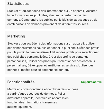
Statistiques
Déploiement d’applications communicantes et
Stocker et/ou accéder à des informations sur un appareil, Mesurer
sécurisées
la performance des publicités, Mesurer la performance des
contenus, Comprendre les publics par le biais de statistiques ou de
Administration, gestion et exploitation des données
combinaisons de données provenant de différentes sources.
Intégration d’applications et management du
Marketing
système d’information
Stocker et/ou accéder à des informations sur un appareil, Utiliser
Ainsi, pour atteindre la certification, vous devez
des données limitées pour sélectionner la publicité, Créer des profils
réussir durant votre validation au moins
75% des
pour la publicité personnalisée, Utiliser des profils pour sélectionner
des publicités personnalisées, Créer des profils de contenus
modules
dans chaque section de compétences.
personnalisés, Utiliser des profils pour sélectionner des contenus
personnalisés, Développer et améliorer les services, Utiliser des
Source :
France Compétences
données limitées pour sélectionner le contenu.
VAE BUT spécialisée dans
Fonctionnalités
Toujours activé
le domaine de
Mettre en correspondance et combiner des données
à partir d’autres sources de données, Relier
l’informatique : Les
différents appareils, Identifier les appareils en
fonction des informations transmises
débouchés
automatiquement.