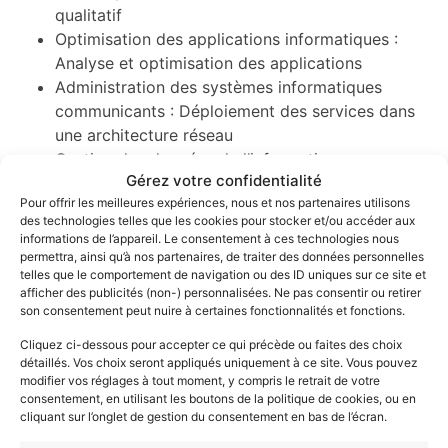
qualitatif
Optimisation des applications informatiques :
Analyse et optimisation des applications
Administration des systèmes informatiques
communicants : Déploiement des services dans
une architecture réseau
Gestion des données de l’information :
Gérez votre confidentialité
Optimisation d’une base de données, interaction
Pour offrir les meilleures expériences, nous et nos partenaires utilisons
avec une application et mise en œuvre de la
des technologies telles que les cookies pour stocker et/ou accéder aux
sécurité
informations de l’appareil. Le consentement à ces technologies nous
Conduite d’un projet : Application d’une démarche
permettra, ainsi qu’à nos partenaires, de traiter des données personnelles
telles que le comportement de navigation ou des ID uniques sur ce site et
de suivi de projet en fonction des besoins
afficher des publicités (non-) personnalisées. Ne pas consentir ou retirer
métiers des clients et des utilisateurs
son consentement peut nuire à certaines fonctionnalités et fonctions.
Intégration dans une équipe informatique :
Cliquez ci-dessous pour accepter ce qui précède ou faites des choix
Management d’une équipe informatique
détaillés. Vos choix seront appliqués uniquement à ce site. Vous pouvez
modifier vos réglages à tout moment, y compris le retrait de votre
Plusieurs parcours existent pour ce BUT :
consentement, en utilisant les boutons de la politique de cookies, ou en
cliquant sur l’onglet de gestion du consentement en bas de l’écran.
Conception, développement, validation