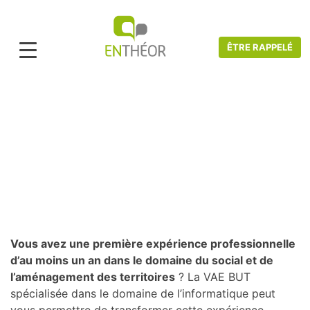
ÊTRE RAPPELÉ
Accueil
>
Catalogue VAE
>
Informatique et Télécommunication
>
VAE
RESPONSABLE TECHNICO-COMMERCIAL
VAE BUT spécialisé dans le domaine de
l'informatique
Vous avez une première expérience professionnelle
d’au moins un an dans le domaine du social et de
l’aménagement des territoires
? La VAE BUT
spécialisée dans le domaine de l’informatique peut