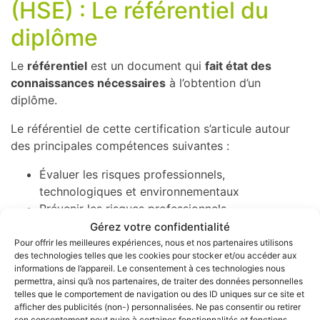
(HSE) : Le référentiel du
diplôme
Le
référentiel
est un document qui
fait état des
connaissances nécessaires
à l’obtention d’un
diplôme.
Le référentiel de cette certification s’articule autour
des principales compétences suivantes :
Évaluer les risques professionnels,
technologiques et environnementaux
Prévenir les risques professionnels,
technologiques et environnementaux
Gérez votre confidentialité
Répondre aux situations d’urgence et de crise
Pour offrir les meilleures expériences, nous et nos partenaires utilisons
des technologies telles que les cookies pour stocker et/ou accéder aux
Animer la démarche Qualité Hygiène Santé
informations de l’appareil. Le consentement à ces technologies nous
Sécurité Environnement (QHSSE)
permettra, ainsi qu’à nos partenaires, de traiter des données personnelles
Accompagner la direction dans son management
telles que le comportement de navigation ou des ID uniques sur ce site et
afficher des publicités (non-) personnalisées. Ne pas consentir ou retirer
QHSSE
son consentement peut nuire à certaines fonctionnalités et fonctions.