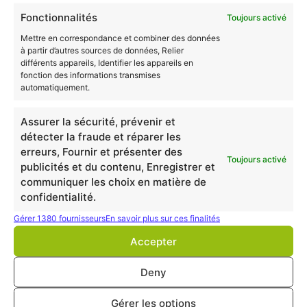
Fonctionnalités
Toujours activé
Préventeur des risques professionnels
Animateur en santé et sécurité au travail
Mettre en correspondance et combiner des données
à partir d’autres sources de données, Relier
Chargé de sécurité et environnement
différents appareils, Identifier les appareils en
Coordinateur sécurité en BTP
fonction des informations transmises
Responsable sécurité
automatiquement.
Assistant ingénieur HSE
Adjoint au responsable QHSE
Assurer la sécurité, prévenir et
Conseiller en prévention
détecter la fraude et réparer les
erreurs, Fournir et présenter des
Technicien HSE
Toujours activé
publicités et du contenu, Enregistrer et
Diplômes
communiquer les choix en matière de
confidentialité.
Après vous être constitué une
nouvelle expérience
Gérer 1380 fournisseurs
En savoir plus sur ces finalités
professionnelle, la VAE peut vous permettre de
prétendre à de nouveaux diplômes
Accepter
.
N’hésitez pas à
nous contacter
gratuitement pour plus
Deny
d’informations.
Gérer les options