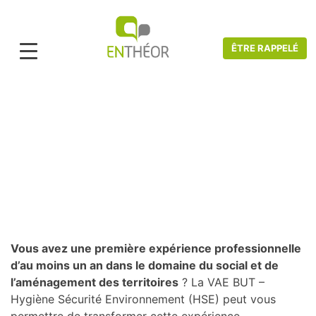
ÊTRE RAPPELÉ
Accueil
>
Catalogue VAE
>
Hygiène, Qualité, Sécurité, Environnement
>
VAE
RESPONSABLE TECHNICO-COMMERCIAL
VAE BUT - Hygiène Sécurité
Environnement (HSE)
Vous avez une première expérience professionnelle
d’au moins un an dans le domaine du social et de
l’aménagement des territoires
? La VAE BUT –
Hygiène Sécurité Environnement (HSE) peut vous