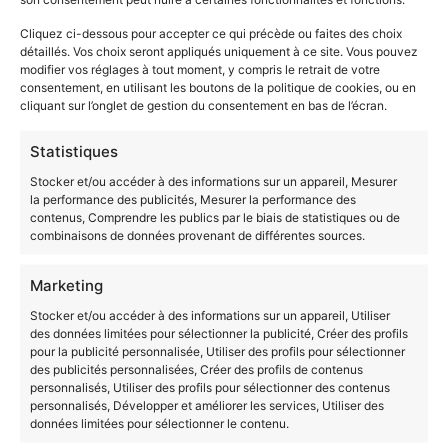
Usages des outils numériques
Cliquez ci-dessous pour accepter ce qui précède ou faites des choix
Exploitation de données à des fins d’analyse
détaillés. Vos choix seront appliqués uniquement à ce site. Vous pouvez
Expression et communication écrites et orales
modifier vos réglages à tout moment, y compris le retrait de votre
Positionnement vis-à-vis d’un champ
consentement, en utilisant les boutons de la politique de cookies, ou en
cliquant sur l’onglet de gestion du consentement en bas de l’écran.
professionnel
Pour atteindre la certification, vous devez réussir au
Statistiques
moins
75% des modules
dans chaque section de
Stocker et/ou accéder à des informations sur un appareil, Mesurer
compétences.
la performance des publicités, Mesurer la performance des
contenus, Comprendre les publics par le biais de statistiques ou de
Source :
France Compétences
combinaisons de données provenant de différentes sources.
VAE BUT – Hygiène
Marketing
Sécurité Environnement
Stocker et/ou accéder à des informations sur un appareil, Utiliser
des données limitées pour sélectionner la publicité, Créer des profils
(HSE) : Les débouchés
pour la publicité personnalisée, Utiliser des profils pour sélectionner
des publicités personnalisées, Créer des profils de contenus
personnalisés, Utiliser des profils pour sélectionner des contenus
Emplois
personnalisés, Développer et améliorer les services, Utiliser des
données limitées pour sélectionner le contenu.
Les postes occupés sont généralement les suivants :