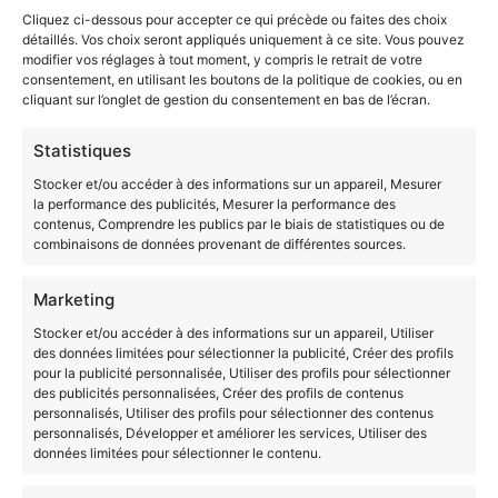
réglementaires et organisationnelles
Cliquez ci-dessous pour accepter ce qui précède ou faites des choix
– Justifier ou argumenter les solutions et/ou les
détaillés. Vos choix seront appliqués uniquement à ce site. Vous pouvez
offres proposées et/ou les actions à réaliser
modifier vos réglages à tout moment, y compris le retrait de votre
– Mettre à jour les bases d’information sur la
consentement, en utilisant les boutons de la politique de cookies, ou en
cliquant sur l’onglet de gestion du consentement en bas de l’écran.
clientèle.
Analyser la situation commerciale
:
Statistiques
– Démontrer son implication dans des activités
Stocker et/ou accéder à des informations sur un appareil, Mesurer
relevant du secteur bancaire et financier
la performance des publicités, Mesurer la performance des
– Repérer les éléments de contexte de la
contenus, Comprendre les publics par le biais de statistiques ou de
situation
combinaisons de données provenant de différentes sources.
– Organiser son activité
– Mettre en place les solutions adaptées et
Marketing
proposer éventuellement des alternatives
Stocker et/ou accéder à des informations sur un appareil, Utiliser
– Faire preuve de qualités d’argumentation et
des données limitées pour sélectionner la publicité, Créer des profils
d’analyse
pour la publicité personnalisée, Utiliser des profils pour sélectionner
des publicités personnalisées, Créer des profils de contenus
– Appliquer la réglementation en vigueur.
personnalisés, Utiliser des profils pour sélectionner des contenus
Maîtriser l’environnement économique,
personnalisés, Développer et améliorer les services, Utiliser des
juridique et organisationnel de l’activité
:
données limitées pour sélectionner le contenu.
– Prendre en compte les événements, indicateurs