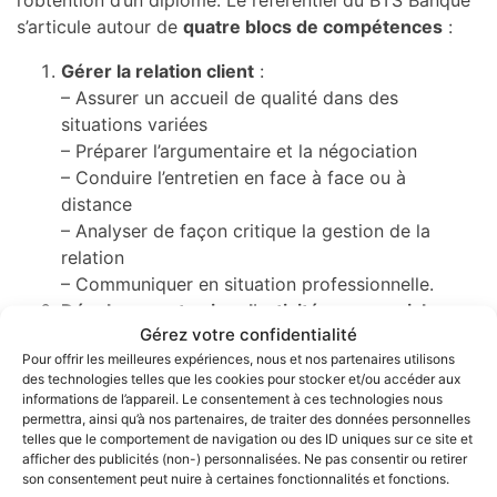
l’obtention d’un diplôme. Le référentiel du BTS Banque
s’articule autour de
quatre blocs de compétences
:
Gérer la relation client
:
– Assurer un accueil de qualité dans des
situations variées
– Préparer l’argumentaire et la négociation
– Conduire l’entretien en face à face ou à
distance
– Analyser de façon critique la gestion de la
relation
– Communiquer en situation professionnelle.
Développer et suivre l’activité commerciale
:
Gérez votre confidentialité
– Analyser les situations professionnelles
Pour offrir les meilleures expériences, nous et nos partenaires utilisons
– Rechercher des solutions aux problèmes posés
des technologies telles que les cookies pour stocker et/ou accéder aux
ou détectés
informations de l’appareil. Le consentement à ces technologies nous
– Adapter l’offre faite au client en tenant compte
permettra, ainsi qu’à nos partenaires, de traiter des données personnelles
telles que le comportement de navigation ou des ID uniques sur ce site et
de sa situation et des objectifs de l’établissement
afficher des publicités (non-) personnalisées. Ne pas consentir ou retirer
bancaire tout en respectant les contraintes
son consentement peut nuire à certaines fonctionnalités et fonctions.