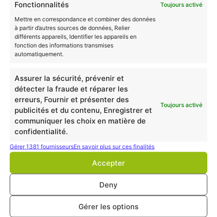
et mécanismes économiques dans l’information
Fonctionnalités
Toujours activé
et le conseil au client
Mettre en correspondance et combiner des données
– Informer le client sur le cadre juridique et
à partir d’autres sources de données, Relier
différents appareils, Identifier les appareils en
réglementaire et ses évolutions susceptibles
fonction des informations transmises
d’avoir un impact sur sa situation bancaire
automatiquement.
– Pratiquer la veille par rapport à l’actualité
économique, juridique et organisationnelle du
Assurer la sécurité, prévenir et
secteur
détecter la fraude et réparer les
– Intégrer un comportement éthique et
erreurs, Fournir et présenter des
Toujours activé
déontologique dans l’exercice des différentes
publicités et du contenu, Enregistrer et
activités
communiquer les choix en matière de
confidentialité.
Les débouchés
Gérer 1381 fournisseurs
En savoir plus sur ces finalités
Le
titulaire du BTS Banque
-conseiller de clientèle
Accepter
travaille dans les
banques et établissements du
Deny
secteur bancaire et financier
. Il occupe généralement
un emploi de
Conseiller de clientèle
ou de
chargé de
Gérer les options
clientèle
.