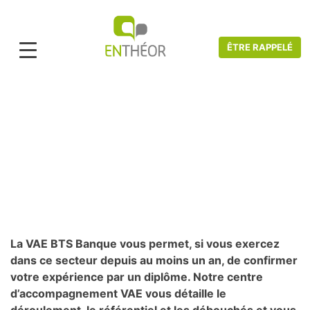
ÊTRE RAPPELÉ
Accueil
>
Catalogue VAE
>
Banque, Finance et Assurance
>
VAE BTS Banque
– Conseiller de clientèle Niveau 5
VAE BTS Banque - Conseiller de
clientèle Niveau 5
La VAE BTS Banque vous permet, si vous exercez
dans ce secteur depuis au moins un an, de confirmer
votre expérience par un diplôme. Notre centre
d’accompagnement VAE vous détaille le