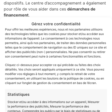
dispositifs. Le centre d’accompagnement a également
pour rôle de vous aider dans ces
démarches de
financement
.
Gérez votre confidentialité
Contacter un conseiller
Pour offrir les meilleures expériences, nous et nos partenaires utilisons
des technologies telles que les cookies pour stocker et/ou accéder aux
Le référentiel du BAC Pro
informations de l’appareil. Le consentement à ces technologies nous
permettra, ainsi qu’à nos partenaires, de traiter des données personnelles
Métiers de la mode
telles que le comportement de navigation ou des ID uniques sur ce site et
afficher des publicités (non-) personnalisées. Ne pas consentir ou retirer
son consentement peut nuire à certaines fonctionnalités et fonctions.
Le
référentiel du BAC Pro Métiers de la mode
et du
vêtement s’articule autour des compétences suivantes
Cliquez ci-dessous pour accepter ce qui précède ou faites des choix
détaillés. Vos choix seront appliqués uniquement à ce site. Vous pouvez
:
modifier vos réglages à tout moment, y compris le retrait de votre
consentement, en utilisant les boutons de la politique de cookies, ou en
Décoder un cahier des charges esthétique et
cliquant sur l’onglet de gestion du consentement en bas de l’écran.
fonctionnel
Répertorier les différentes solutions
Statistiques
technologiques
Stocker et/ou accéder à des informations sur un appareil, Mesurer
Proposer et/ou adapter des solutions
la performance des publicités, Mesurer la performance des
technologiques en rapport avec les matériaux,
contenus, Comprendre les publics par le biais de statistiques ou de