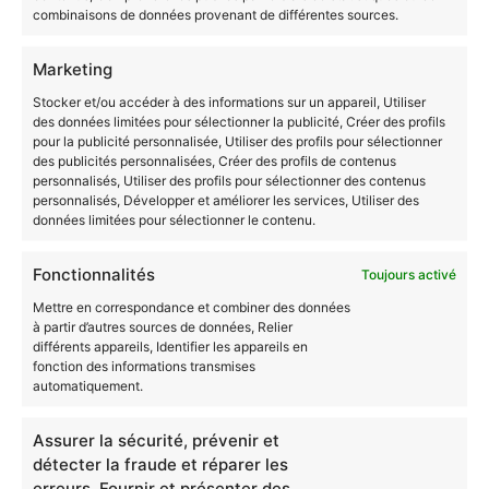
combinaisons de données provenant de différentes sources.
les matériels et les diverses contraintes
Evaluer le degré de complexité d’une solution
Marketing
technologique
Apporter les modifications nécessaires
Stocker et/ou accéder à des informations sur un appareil, Utiliser
des données limitées pour sélectionner la publicité, Créer des profils
Exploiter un patronnage industriel
pour la publicité personnalisée, Utiliser des profils pour sélectionner
Modifier un patronnage industriel en CAO par
des publicités personnalisées, Créer des profils de contenus
transformations numériques d’une image de base
personnalisés, Utiliser des profils pour sélectionner des contenus
personnalisés, Développer et améliorer les services, Utiliser des
Produire un fichier vêtement
données limitées pour sélectionner le contenu.
Modifier une toile en tracé à plat
Rectifier le patronnage après essayage
Fonctionnalités
Toujours activé
Réaliser le prototype d’un modèle
Mettre en correspondance et combiner des données
Evaluer la conformité esthétique et fonctionnelle
à partir d’autres sources de données, Relier
du prototype
différents appareils, Identifier les appareils en
Concevoir un placement en C.A.O.
fonction des informations transmises
automatiquement.
Contrôler l’application de la qualité au poste de
travail
Assurer la sécurité, prévenir et
Contrôler la qualité des produits finis au regard
détecter la fraude et réparer les
du cahier des charges
erreurs, Fournir et présenter des