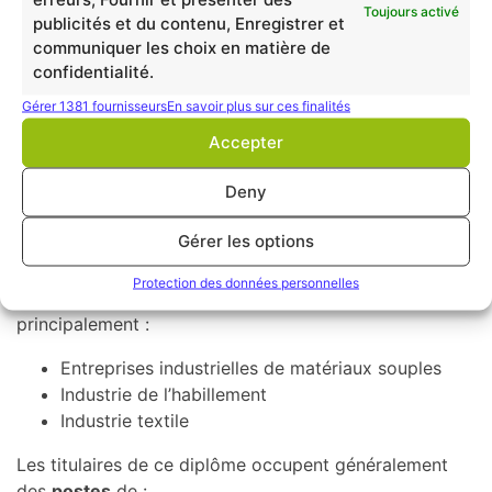
Toujours activé
Pour être en mesure d’obtenir votre diplôme, il faut
publicités et du contenu, Enregistrer et
communiquer les choix en matière de
que vos connaissances couvrent
75% de chaque pôle
confidentialité.
de connaissance
du référentiel.
Gérer 1381 fournisseurs
En savoir plus sur ces finalités
Après la VAE BAC Pro
Accepter
Métiers de la mode –
Deny
vêtements
Gérer les options
Emplois
Protection des données personnelles
Les
secteurs d’activité
en lien avec ce diplôme sont
principalement :
Entreprises industrielles de matériaux souples
Industrie de l’habillement
Industrie textile
Les titulaires de ce diplôme occupent généralement
des
postes
de :