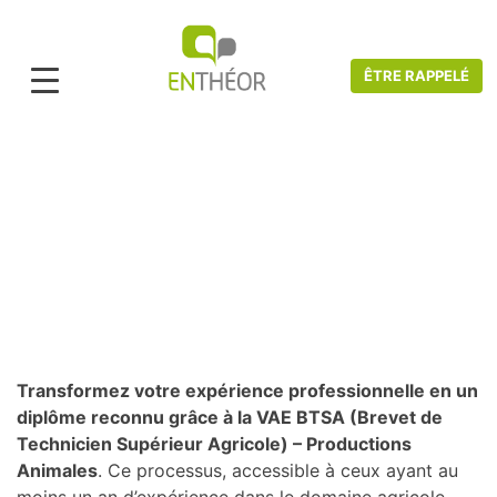
ÊTRE RAPPELÉ
Accueil
>
Catalogue VAE
>
Agriculture, Agroalimentaire, Soins Animaliers
>
VAE RESPONSABLE TECHNICO-COMMERCIAL
VAE BTSA (Brevet de Technicien
Supérieur Agricole) -Productions
Animales
Transformez votre expérience professionnelle en un
diplôme reconnu grâce à la VAE BTSA (Brevet de
Technicien Supérieur Agricole) – Productions
Animales
. Ce processus, accessible à ceux ayant au