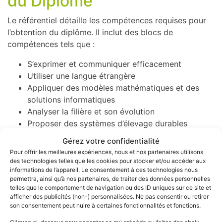
du Diplôme
Le référentiel détaille les compétences requises pour
l’obtention du diplôme. Il inclut des blocs de
compétences tels que :
S’exprimer et communiquer efficacement
Utiliser une langue étrangère
Appliquer des modèles mathématiques et des
solutions informatiques
Analyser la filière et son évolution
Proposer des systèmes d’élevage durables
Déterminer des orientations stratégiques
Gérez votre confidentialité
Respecter la réglementation en matière de santé
Pour offrir les meilleures expériences, nous et nos partenaires utilisons
et de bien-être animal
des technologies telles que les cookies pour stocker et/ou accéder aux
informations de l’appareil. Le consentement à ces technologies nous
Mobiliser les acquis pour résoudre des situations
permettra, ainsi qu’à nos partenaires, de traiter des données personnelles
professionnelles
telles que le comportement de navigation ou des ID uniques sur ce site et
afficher des publicités (non-) personnalisées. Ne pas consentir ou retirer
Pour obtenir la certification, il est nécessaire de
son consentement peut nuire à certaines fonctionnalités et fonctions.
valider au moins 75% des modules dans chaque
Cliquez ci-dessous pour accepter ce qui précède ou faites des choix