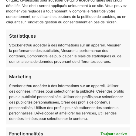
section de compétences.
détaillés. Vos choix seront appliqués uniquement à ce site. Vous pouvez
modifier vos réglages à tout moment, y compris le retrait de votre
Source :
France Compétences
consentement, en utilisant les boutons de la politique de cookies, ou en
cliquant sur l’onglet de gestion du consentement en bas de l’écran.
Débouchés après une VAE
Statistiques
BTSA – Productions
Stocker et/ou accéder à des informations sur un appareil, Mesurer
Animales
la performance des publicités, Mesurer la performance des
contenus, Comprendre les publics par le biais de statistiques ou de
combinaisons de données provenant de différentes sources.
Opportunités d’Emploi
Les titulaires peuvent accéder à des postes tels
Marketing
qu’éleveur, conseiller en élevage ou agent de
Stocker et/ou accéder à des informations sur un appareil, Utiliser
développement.
des données limitées pour sélectionner la publicité, Créer des profils
pour la publicité personnalisée, Utiliser des profils pour sélectionner
Évolution Diplômante
des publicités personnalisées, Créer des profils de contenus
personnalisés, Utiliser des profils pour sélectionner des contenus
personnalisés, Développer et améliorer les services, Utiliser des
La VAE vous permet de
viser de nouveaux diplômes
données limitées pour sélectionner le contenu.
après avoir acquis une nouvelle expérience
professionnelle.
Fonctionnalités
Toujours activé