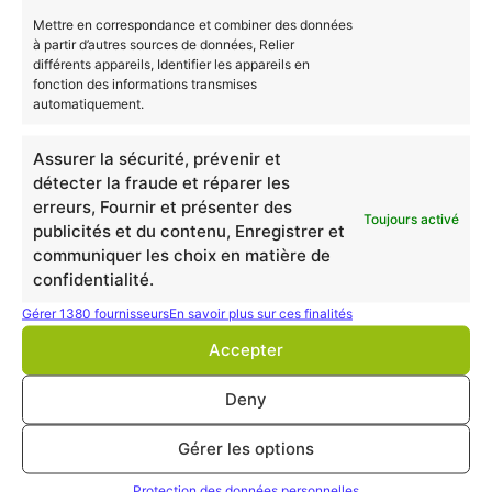
Pour plus d’informations, n’hésitez pas à
nous
Mettre en correspondance et combiner des données
à partir d’autres sources de données, Relier
contacter
gratuitement.
différents appareils, Identifier les appareils en
fonction des informations transmises
FAQ sur la VAE BTSA –
automatiquement.
Productions Animales
Assurer la sécurité, prévenir et
Qu’est-ce que la VAE ?
détecter la fraude et réparer les
erreurs, Fournir et présenter des
Toujours activé
La Validation des Acquis de l’Expérience (VAE) est un
publicités et du contenu, Enregistrer et
communiquer les choix en matière de
dispositif permettant de faire reconnaître son
confidentialité.
expérience professionnelle pour obtenir un diplôme.
Gérer 1380 fournisseurs
En savoir plus sur ces finalités
Comment financer une VAE ?
Accepter
Plusieurs options de financement existent, telles que le
Compte Personnel de Formation (CPF), les OPCO, ou
Deny
encore le soutien de votre employeur. Pour en savoir
Gérer les options
plus, consultez notre page sur le
financement d’une
VAE
.
Protection des données personnelles