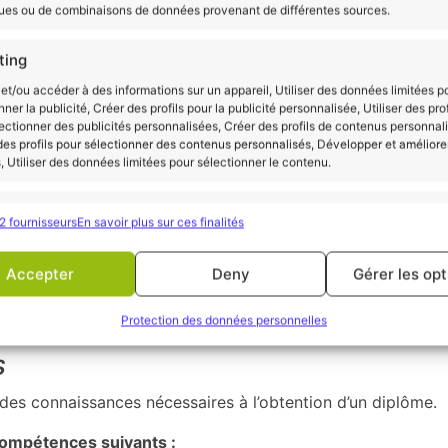
ques ou de combinaisons de données provenant de différentes sources.
 la Transition et de l’Energi
ting
et/ou accéder à des informations sur un appareil, Utiliser des données limitées p
s suivants :
Optimisation énergétique pour le bâtiment et
nner la publicité, Créer des profils pour la publicité personnalisée, Utiliser des prof
gétiques pour le bâtiment et l’industrie
,
Management de l’én
ectionner des publicités personnalisées, Créer des profils de contenus personnali
des installations énergétiques pour le bâtiment et l’industrie
 des profils pour sélectionner des contenus personnalisés, Développer et améliore
, Utiliser des données limitées pour sélectionner le contenu.
onnalités
Toujour
2 fournisseurs
En savoir plus sur ces finalités
 la Transition et de l’énergie
peut effectuer le travail de
en correspondance et combiner des données à partir d’autres sources
géticien, auditeurs, conseillers en énergie, économes de flu
es, Relier différents appareils, Identifier les appareils en fonction des
r et préconiser des solutions d’optimisation de la perform
Accepter
Deny
Gérer les op
tions transmises automatiquement.
ts (enveloppe, éclairage, chauffage, ventilation, intégrat
dustrielles (réseaux vapeur, eau surchauffée, eau glacée…).
Protection des données personnelles
r la sécurité, prévenir et détecter la fraude et réparer
reurs, Fournir et présenter des publicités et du
s
Toujour
u, Enregistrer et communiquer les choix en matière
fidentialité.
t des connaissances nécessaires à l’obtention d’un diplôme.
compétences suivants :