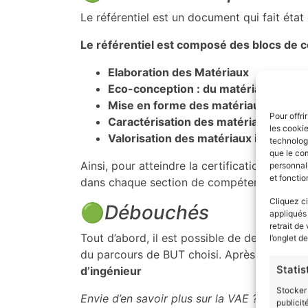
Le référentiel est un document qui fait éta
Le référentiel est composé des blocs de 
Elaboration des Matériaux
Eco-conception : du matériau au pro
Mise en forme des matériaux
Pour offri
Caractérisation des matériaux et des
les cooki
Valorisation des matériaux issus de 
technologi
que le com
Ainsi, pour atteindre la certification, vou
personnali
et fonctio
dans chaque section de compétences.
Cliquez ci
🟢
Débouchés
appliqués
retrait de
Tout d’abord, il est possible de devenir tec
l’onglet d
du parcours de BUT choisi. Après plusieurs 
Statis
d’ingénieur
Stocker 
Envie d’en savoir plus sur la VAE ? N’hésitez
publicit