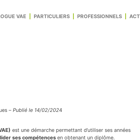
OGUE VAE
PARTICULIERS
PROFESSIONNELS
ACT
les BUT des sciences et
ues –
Publié le 14/02/202
4
(VAE)
est une démarche permettant d’utiliser ses années
lider ses compétences
en obtenant un diplôme.