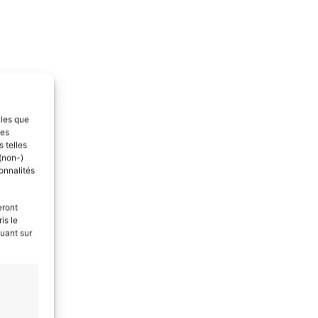
lles que
ces
 telles
(non-)
ules
onnalités
eront
is le
quant sur
ction
de