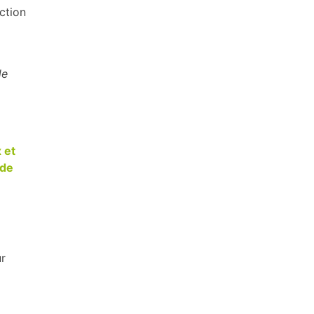
ction
de
 et
 de
ur