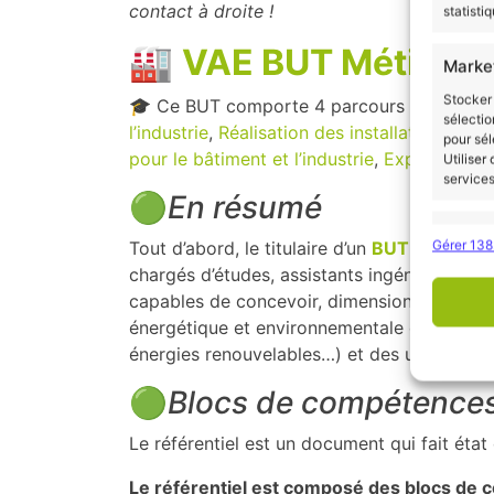
contact à droite !
statisti
🏭
VAE BUT Métiers de
Marke
Stocker 
🎓 Ce BUT comporte 4 parcours qui sont le
sélectio
l’industrie
,
Réalisation des installations éner
pour sél
pour le bâtiment et l’industrie
,
Exploitation 
Utiliser
services
🟢
En résumé
Foncti
Gérer 138
Tout d’abord, le titulaire d’un
BUT Métiers de
Mettre 
chargés d’études, assistants ingénieur éner
de donné
capables de concevoir, dimensionner, audite
informa
énergétique et environnementale des bâtimen
énergies renouvelables…) et des utilités in
Assure
les er
🟢
Blocs de compétence
conten
de con
Le référentiel est un document qui fait éta
Le référentiel est composé des blocs de 