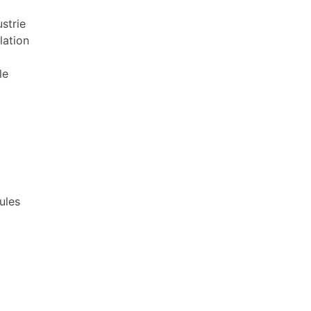
ustrie
lation
le
ules