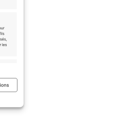
e
our
ils
ergie
sés,
.
r les
s activé
x…
ance
tions
ion des
s activé