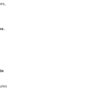
ues,
me.
 de
ules