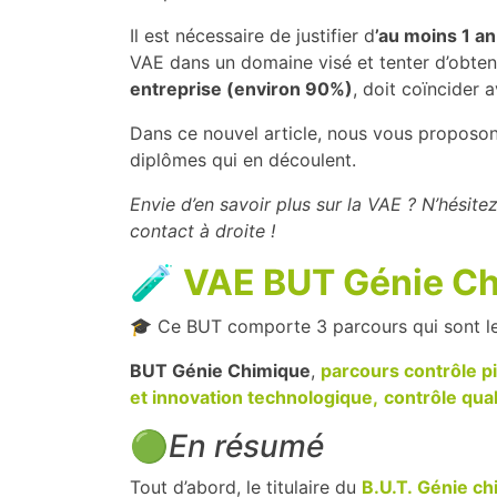
Il est nécessaire de justifier d
’au moins 1 a
VAE dans un domaine visé et tenter d’obte
entreprise (environ 90%)
, doit coïncider 
Dans ce nouvel article, nous vous proposo
diplômes qui en découlent.
Envie d’en savoir plus sur la VAE ? N’hésitez
contact à droite !
🧪
VAE BUT Génie C
🎓 Ce BUT comporte 3 parcours qui sont le
BUT Génie Chimique
,
parcours contrôle p
et innovation technologique,
contrôle qua
🟢
En résumé
Tout d’abord, le titulaire du
B.U.T. Génie c