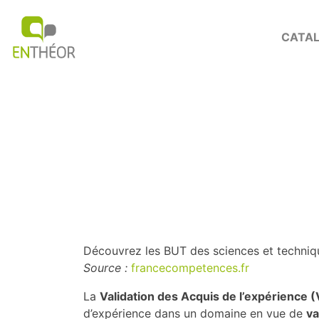
CATAL
Accueil
>
Actualités VAE
>
Découvrez les BUT des sciences et techniques
Découvrez 
Découvrez les BUT des sciences et techniq
Source :
francecompetences.fr
La
Validation des Acquis de l’expérience 
d’expérience dans un domaine en vue de
va