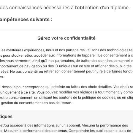
t des connaissances nécessaires à l’obtention d’un diplôme.
compétences suivants :
Gérez votre confidentialité
duit
r les meilleures expériences, nous et nos partenaires utilisons des technologies te
 produits
es pour stocker et/ou accéder aux informations de l’appareil. Le consentement à 
produits
es nous permettra, ainsi qu’à nos partenaires, de traiter des données personnelles
portement de navigation ou des ID uniques sur ce site et afficher des publicités 
s devez réussir durant votre validation au moins 75% des mod
sées. Ne pas consentir ou retirer son consentement peut nuire à certaines foncti
ns.
-dessous pour accepter ce qui précède ou faites des choix détaillés. Vos choix s
 uniquement à ce site. Vous pouvez modifier vos réglages à tout moment, y compr
 votre consentement, en utilisant les boutons de la politique de cookies, ou en cli
hnicien dans le domaine avec une spécialité qui varie en fon
e gestion du consentement en bas de l’écran.
années d’expérience, il est possible
d’occuper le poste
tiques
et/ou accéder à des informations sur un appareil, Mesurer la performance des
 plus et contactez l’un de nos conseillers via le formulaire 
és, Mesurer la performance des contenus, Comprendre les publics par le biais de