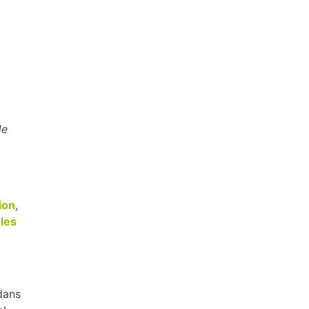
de
ion
,
les
dans